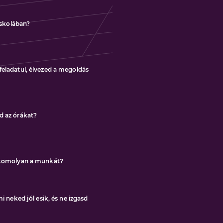
 iskolában?
feladatul, élvezed a megoldás
d az órákat?
d komolyan a munkát?
i neked jól esik, és ne izgasd