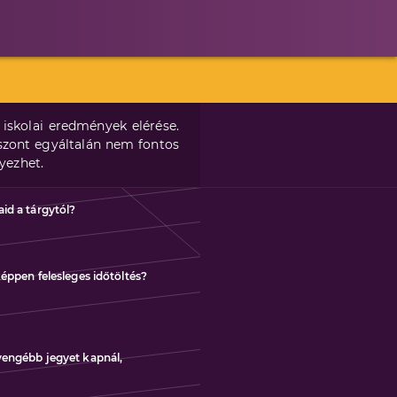
iskolai eredmények elérése.
iszont egyáltalán nem fontos
yezhet.
id a tárgytól?
éppen felesleges időtöltés?
yengébb jegyet kapnál,