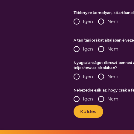
Többnyire komolyan, kitartóan d
Igen
Nem
A tanítási órákat általában élvez
Igen
Nem
Nyugtalanságot ébreszt benned a
teljesítesz az iskolában?
Igen
Nem
Nehezedre esik az, hogy csak a fe
Igen
Nem
Küldés