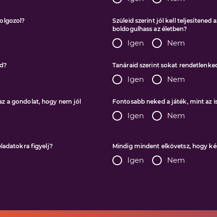
olgozol?
Szüleid szerint jól kell teljesítene
boldogulhass az életben?
Igen
Nem
ed?
Tanáraid szerint sokat rendetlenke
Igen
Nem
z a gondolat, hogy nem jól
Fontosabb neked a játék, mint az 
Igen
Nem
ladatokra figyelj?
Mindig mindent elkövetsz, hogy kés
Igen
Nem