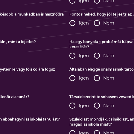
Igen
Nem
k később a munkádban is hasznodra
Fontos neked, hogy jól teljesíts az
Igen
Nem
lni, mint a fejedet?
Ha egy bonyolult problémát kapsz 
keresését?
Igen
Nem
yetemre vagy főiskolára fogsz
Általában eléggé unalmasnak tarto
Igen
Nem
llenőrzi a tanár?
Társaid szerint te sohasem vesze
Igen
Nem
 abbahagyni az iskolai tanulást?
Szüleid azt mondják, csináld azt, am
magad az iskola miatt?
Igen
Nem