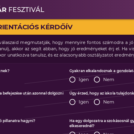
ÁR
FESZTIVÁL
IENTÁCIÓS KÉRDŐÍV
 válaszaid megmutatják, hogy mennyire fontos számodra a jó 
anulj, akkor az segít abban, hogy jó eredményeket érj el. Ha v
kor unatkozva tanulsz, és ez alacsonyabb osztályzatot eredmén
znek?
Gyakran elkalandoznak a gondolata
Igen
Nem
la befejezése után azonnal dolgozni
Úgy érzed, hogy az iskola tulajdonk
Igen
Nem
ó pillanatra hagyni?
Ha egy dolgozatra a szokásosnál g
elkeserednél?