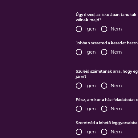
Úgy érzed, az iskolában tanulta
válnak majd?
Igen
Nem
Jobban szereted a kezedet haszná
Igen
Nem
Szüleid számítanak arra, hogy eg
járni?
Igen
Nem
Félsz, amikor a házi feladatodat e
Igen
Nem
Szeretnéd a lehető leggyorsabban
Igen
Nem