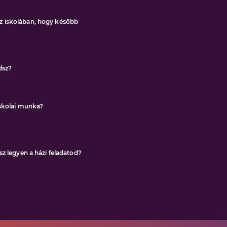
d az iskolában, hogy később
dsz?
iskolai munka?
z legyen a házi feladatod?