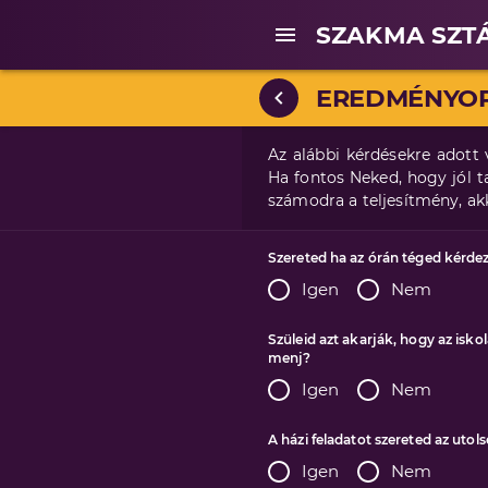
SZAKMA SZT
EREDMÉNYOR
Az alábbi kérdésekre adott
Ha fontos Neked, hogy jól t
számodra a teljesítmény, ak
Szereted ha az órán téged kérde
Igen
Nem
Szüleid azt akarják, hogy az isko
menj?
Igen
Nem
A házi feladatot szereted az utols
Igen
Nem