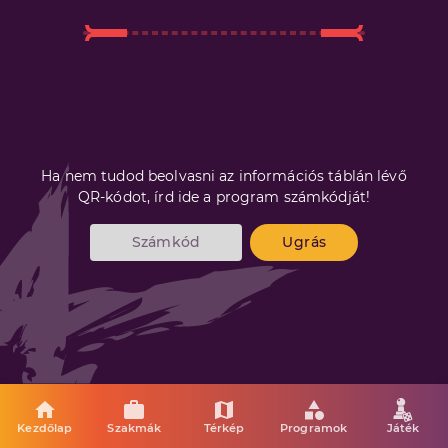
Ha nem tudod beolvasni az információs táblán lévő
QR-kódot, írd ide a program számkódját!
Ugrás
Kezdőlap
Szakmák
Térkép
Programok
Játék