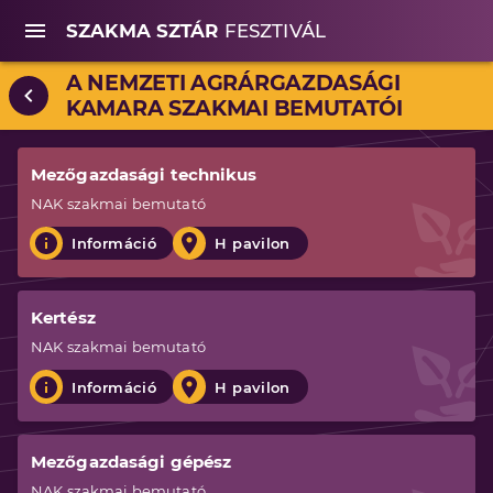
SZAKMA SZTÁR
FESZTIVÁL
A NEMZETI AGRÁRGAZDASÁGI
KAMARA SZAKMAI BEMUTATÓI
Mezőgazdasági technikus
NAK
szakmai bemutató
Információ
H pavilon
Kertész
NAK
szakmai bemutató
Információ
H pavilon
Mezőgazdasági gépész
NAK
szakmai bemutató