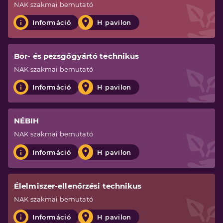
NAK
szakmai bemutató
Információ
H pavilon
Bor- és pezsgőgyártó technikus
NAK
szakmai bemutató
Információ
H pavilon
NÉBIH
NAK
szakmai bemutató
Információ
H pavilon
Élelmiszer-ellenőrzési technikus
NAK
szakmai bemutató
Információ
H pavilon