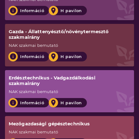
Információ
H pavilon
Gazda - Állattenyésztő/növénytermesztő
szakmairány
NAK
szakmai bemutató
Információ
H pavilon
Erdésztechnikus - Vadgazdálkodási
szakmairány
NAK
szakmai bemutató
Információ
H pavilon
Mezőgazdasági gépésztechnikus
NAK
szakmai bemutató