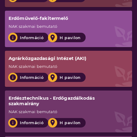
Erdőművelő-fakitermelő
NAK
szakmai bemutató
Információ
H pavilon
Agrárközgazdasági Intézet (AKI)
NAK
szakmai bemutató
Információ
H pavilon
Erdésztechnikus - Erdőgazdálkodás
szakmairány
NAK
szakmai bemutató
Információ
H pavilon