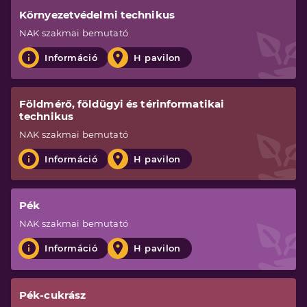
Környezetvédelmi technikus
NAK
szakmai bemutató
Információ
H pavilon
Földmérő, földügyi és térinformatikai
technikus
NAK
szakmai bemutató
Információ
H pavilon
Pék
NAK
szakmai bemutató
Információ
H pavilon
Pék-cukrász