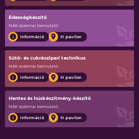
Édességkészítő
NAK
szakmai bemutató
Információ
H pavilon
Sütő- és cukrászipari technikus
NAK
szakmai bemutató
Információ
H pavilon
Hentes és húskészítmény-készítő
NAK
szakmai bemutató
Információ
H pavilon