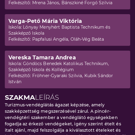
Felkészítő:
Mrena János, Bánszkiné Forgó Szilvia
Varga-Pető Mária Viktória
Iskola:
Lónyay Menyhért Baptista Technikum és
Szakképző Iskola
Felkészítő:
Papfalusi Angéla, Oláh-Vég Beáta
Vereska Tamara Andrea
Iskola:
Göndöcs Benedek Katolikus Technikum,
Szakképző Iskola és Kollégium
Felkészítő:
Fröhner-Gyaraki Szilvia, Kubik Sándor
István
SZAKMA
LEÍRÁS
Turizmus-vendéglátás ágazat képzése, amely
szakképzettség megszerzésével zárul. A pincér-
vendégtéri szakember a vendéglátó egységekben
fogadja az érkező vendégeket, igény szerint ételt és
italt ajánl, majd felszolgálja a kiválasztott ételeket és