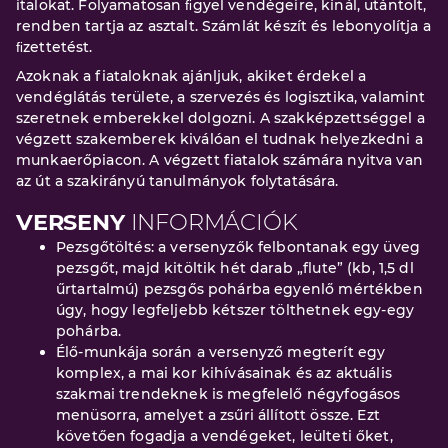
italokat. Folyamatosan ﬁgyel vendégeire, kínál, utántölt,
rendben tartja az asztalt. Számlát készít és lebonyolítja a
ﬁzettetést.
Azoknak a fiataloknak ajánljuk, akiket érdekel a
vendéglátás területe, a szervezés és logisztika, valamint
szeretnek emberekkel dolgozni. A szakképzettséggel a
végzett szakemberek kiválóan el tudnak helyezkedni a
munkaerőpiacon. A végzett fiatalok számára nyitva van
az út a szakirányú tanulmányok folytatására.
VERSENY
INFORMÁCIÓK
Pezsgőtöltés: a versenyzők felbontanak egy üveg
pezsgőt, majd kitöltik hét darab „flute” (kb, 1,5 dl
űrtartalmú) pezsgős pohárba egyenlő mértékben
úgy, hogy legfeljebb kétszer tölthetnek egy-egy
pohárba.
Élő-munkája során a versenyző megterít egy
komplex, a mai kor kihívásainak és az aktuális
szakmai trendeknek is megfelelő négyfogásos
menüsorra, amelyet a zsűri állított össze. Ezt
követően fogadja a vendégeket, leülteti őket,