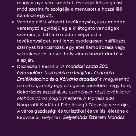
magyar nyelven ismerteti és svájci felszolgálási
mód szerint felszolgálja a menüsort a hozzá illő
italokkal együtt.
Vendég előtt végzett tevékenység, azaz minden
versenyző egyidejűleg a kilátogató vendégek
számára jól látható módon végzi ezt a
tevékenységet, ami lehet esetlegesen halfilézés,
szárnyas trancsírozás, egy étel flambírozása vagy
salátakeverés a zsűri helyszínen hozott döntése
alapján.
Díszasztalt készít a "
A
mohácsi csata
500.
évfordulója
tiszteletére a felújított Csatatéri
Emlékkápolna és a Kálvária átadása
”-t megjelenítő
témában
, amely egy ötfogásos díszebéd négy főre,
dekorációs asztallal.
Az eseményen résztvevők köre:
Mohács város polgármestere,
A Mohács 500
Nonprofit Korlátolt Felelősségű Társaság vezetője,
A város gazdasági és turisztikai és vallási életének
képviselői.
Helyszín:
Selyemház Étterem Mohács