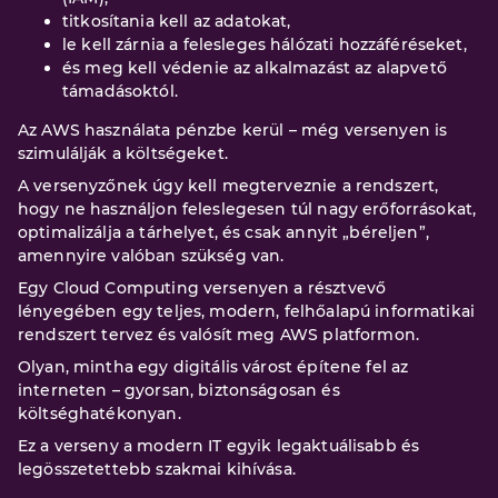
titkosítania kell az adatokat,
le kell zárnia a felesleges hálózati hozzáféréseket,
és meg kell védenie az alkalmazást az alapvető
támadásoktól.
Az AWS használata pénzbe kerül – még versenyen is
szimulálják a költségeket.
A versenyzőnek úgy kell megterveznie a rendszert,
hogy ne használjon feleslegesen túl nagy erőforrásokat,
optimalizálja a tárhelyet, és csak annyit „béreljen”,
amennyire valóban szükség van.
Egy Cloud Computing versenyen a résztvevő
lényegében egy teljes, modern, felhőalapú informatikai
rendszert tervez és valósít meg AWS platformon.
Olyan, mintha egy digitális várost építene fel az
interneten – gyorsan, biztonságosan és
költséghatékonyan.
Ez a verseny a modern IT egyik legaktuálisabb és
legösszetettebb szakmai kihívása.