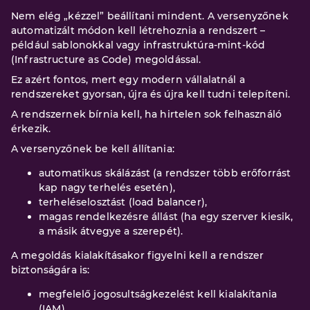
Nem elég „kézzel” beállítani mindent. A versenyzőnek
automatizált módon kell létrehoznia a rendszert –
például sablonokkal vagy infrastruktúra-mint-kód
(Infrastructure as Code) megoldással.
Ez azért fontos, mert egy modern vállalatnál a
rendszereket gyorsan, újra és újra kell tudni telepíteni.
A rendszernek bírnia kell, ha hirtelen sok felhasználó
érkezik.
A versenyzőnek be kell állítania:
automatikus skálázást (a rendszer több erőforrást
kap nagy terhelés esetén),
terheléselosztást (load balancer),
magas rendelkezésre állást (ha egy szerver kiesik,
a másik átvegye a szerepét).
A megoldás kialakításakor figyelni kell a rendszer
biztonságára is:
megfelelő jogosultságkezelést kell kialakítania
(IAM),