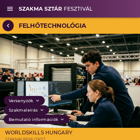
SZAKMA SZTÁR
FESZTIVÁL
FELHŐTECHNOLÓGIA
Versenyzők
Szakmaleírás
Bemutató információk
WORLDSKILLS HUNGARY
SZAKMAI BEMUTATÓ