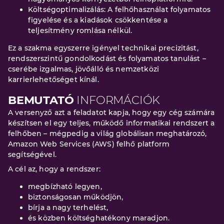
Költségoptimalizálás: A felhőhasználat folyamatos
figyelése és a kiadások csökkentése a
teljesítmény romlása nélkül.
Ez a szakma egyszerre igényel technikai precizitást,
rendszerszintű gondolkodást és folyamatos tanulást –
cserébe izgalmas, jövőálló és nemzetközi
karrierlehetőséget kínál.
BEMUTATÓ
INFORMÁCIÓK
A versenyző azt a feladatot kapja, hogy egy cég számára
készítsen el egy teljes, működő informatikai rendszert a
felhőben – mégpedig a világ globálisan meghatározó,
Amazon Web Services (AWS) felhő platform
segítségével.
A cél az, hogy a rendszer:
megbízható legyen,
biztonságosan működjön,
bírja a nagy terhelést,
és közben költséghatékony maradjon.