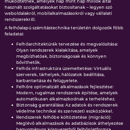
működtetnek, amelyek nap mint nap milliók által
használt szolgáltatásokat biztosítanak – legyen szó
weboldalakról, mobilalkalmazásokról vagy vállalati
rendszerekről.
A felhőalapú számítástechnika területén dolgozók főbb
feladatai:
Felhőarchitektúrák tervezése és megvalósítása:
Olyan rendszerek kialakítása, amelyek
megbízhatóak, biztonságosak és könnyen
bővíthetők.
Felhős infrastruktúra üzemeltetése: Virtuális
szerverek, tárhelyek, hálózatok beállítása,
karbantartása és felügyelete.
Felhőre optimalizált alkalmazások fejlesztése:
Modern, rugalmas rendszerek építése, amelyek
automatikusan alkalmazkodnak a terheléshez.
Biztonság garantálása: Az adatok és rendszerek
védelme technikai és szervezeti eszközökkel.
Rendszerek felhőbe költöztetése (migráció):
Meglévő alkalmazások és adatbázisok áthelyezése
hagyományos környezetből felhőplatformra.