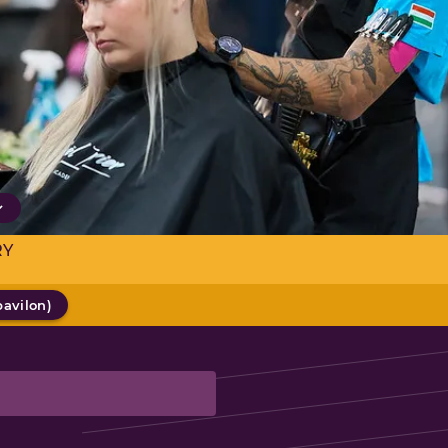
RY
pavilon
)