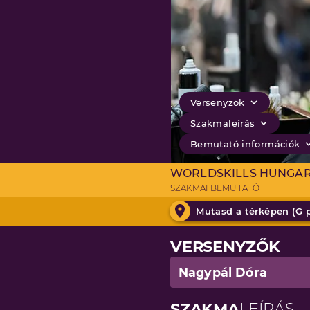
Versenyzők
Szakmaleírás
Bemutató információk
WORLDSKILLS HUNGA
SZAKMAI BEMUTATÓ
Mutasd a térképen (
G 
VERSENYZŐK
Nagypál Dóra
SZAKMA
LEÍRÁS