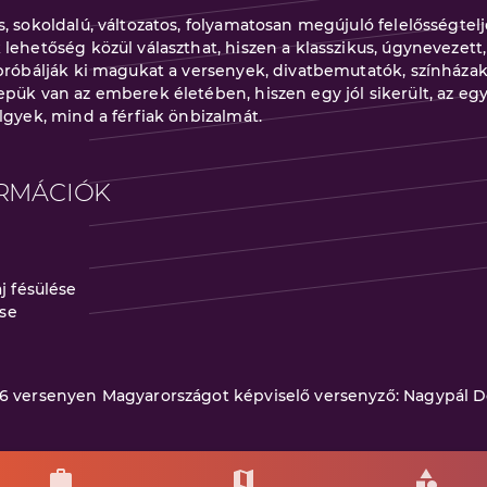
, sokoldalú, változatos, folyamatosan megújuló felelősségtel
lehetőség közül választhat, hiszen a klasszikus, úgynevezett,
 próbálják ki magukat a versenyek, divatbemutatók, színházak
epük van az emberek életében, hiszen egy jól sikerült, az e
lgyek, mind a férfiak önbizalmát.
RMÁCIÓK
j fésülése
ése
26 versenyen Magyarországot képviselő versenyző: Nagypál D