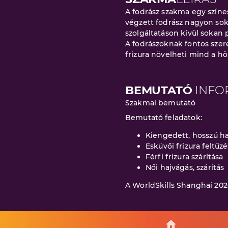
A fodrász szakma egy színes
végzett fodrász nagyon sok 
szolgáltatáson kívül sokan
A fodrászoknak fontos szer
frizura növelheti mind a hö
BEMUTATÓ
INFO
Szakmai bemutató
Bemutató feladatok:
Kiengedett, hosszú ha
Esküvői frizura feltűz
Férfi frizura szárítása
Női hajvágás, szárítás
A WorldSkills Shanghai 20