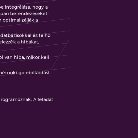
e integrálása, hogy a
ipari berendezéseket
 optimalizálják a
datbázisokkal és felhő
lezzék a hibákat,
l van hiba, mikor kell
s mérnöki gondolkodást –
programoznak. A feladat