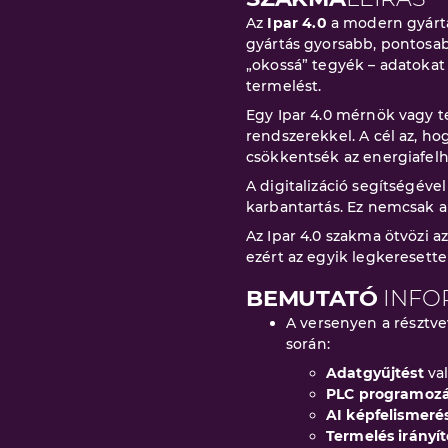
Az
Ipar 4.0
a modern gyártá
gyártás gyorsabb, pontosa
„okossá” tegyék – adatokat 
termelést.
Egy Ipar 4.0 mérnök vagy t
rendszerekkel. A cél az, h
csökkentsék az energiafelh
A digitalizáció segítségéve
karbantartás. Ez nemcsak a
Az Ipar 4.0 szakma ötvözi a
ezért az egyik legkeresett
BEMUTATÓ
INFO
A versenyen a résztv
során:
Adatgyűjtést
va
PLC programozá
AI képfelismeré
Termelés irányí