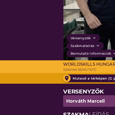
Versenyzők
Szakmaleírás
Bemutató információk
WORLDSKILLS HUNGA
SZAKMAI BEMUTATÓ
Mutasd a térképen (
G 
VERSENYZŐK
Horváth Marcell
SZAKMA
LEÍRÁS