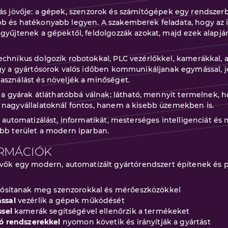
s jövője: a gépek, szenzorok és számítógépek egy rendszerb
bb és hatékonyabb legyen. A szakemberek feladata, hogy az 
gyűjtenek a gépektől, feldolgozzák azokat, majd ezek alapján
echnikus dolgozik robotokkal, PLC vezérlőkkel, kamerákkal, a
ogy a gyártósorok valós időben kommunikáljanak egymással, je
asználást és növeljék a minőséget.
l a gyárak átláthatóbbá válnak: látható, mennyit termelnek, ho
 nagyvállalatoknál fontos, hanem a kisebb üzemekben is.
z automatizálást, informatikát, mesterséges intelligenciát é
ebb terület a modern iparban.
RMÁCIÓK
evők egy modern, automatizált gyártórendszert építenek és 
lósítanak meg szenzorokkal és mérőeszközökkel
ssal
vezérlik a gépek működését
ssel
kamerák segítségével ellenőrzik a termékeket
tó rendszerekkel
nyomon követik és irányítják a gyártást