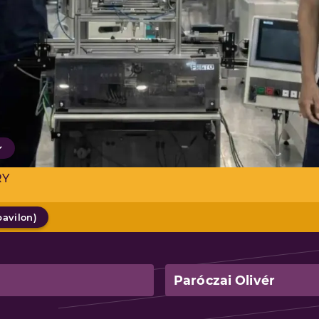
RY
pavilon
)
Paróczai Olivér