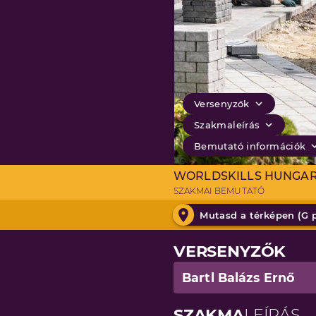
Versenyzők
Szakmaleírás
Bemutató információk
WORLDSKILLS HUNGA
SZAKMAI BEMUTATÓ
Mutasd a térképen (
G 
VERSENYZŐK
Bartl Balázs Ernő
SZAKMA
LEÍRÁS