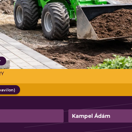
RY
pavilon
)
Kampel Ádám