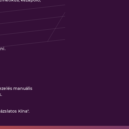
ozmetikus, kézápoló,
ni.
kezelés manuális
.
ázslatos Kína".