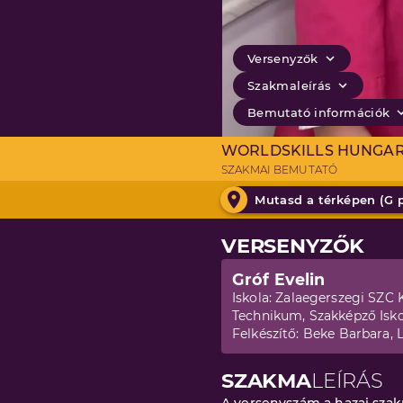
Versenyzők
Szakmaleírás
Bemutató információk
WORLDSKILLS HUNGA
SZAKMAI BEMUTATÓ
Mutasd a térképen (
G 
VERSENYZŐK
Gróf Evelin
Iskola:
Zalaegerszegi SZC 
Technikum, Szakképző Isko
Felkészítő:
Beke Barbara, L
SZAKMA
LEÍRÁS