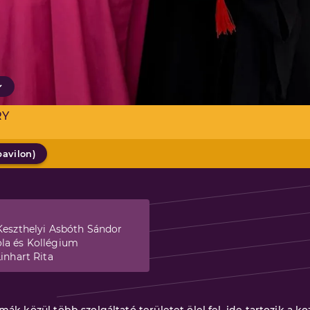
RY
pavilon
)
Keszthelyi Asbóth Sándor
la és Kollégium
inhart Rita