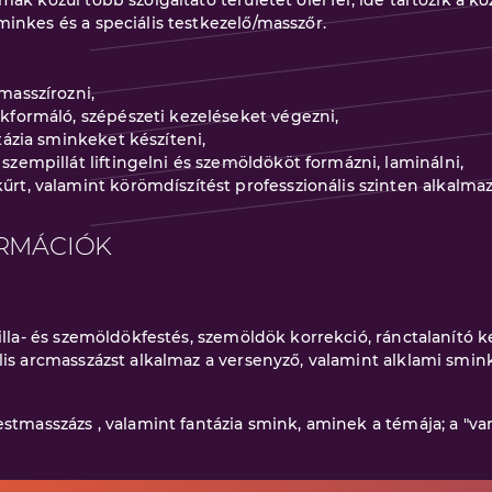
ák közül több szolgáltató területet ölel fel, ide tartozik a k
inkes és a speciális testkezelő/masszőr.
masszírozni,
akformáló, szépészeti kezeléseket végezni,
ntázia sminkeket készíteni,
szempillát liftingelni és szemöldököt formázni, laminálni,
űrt, valamint körömdíszítést professzionális szinten alkalmaz
RMÁCIÓK
illa- és szemöldökfestés, szemöldök korrekció, ránctalanító 
is arcmasszázst alkalmaz a versenyző, valamint alklami smink
stmasszázs , valamint fantázia smink, aminek a témája; a "var