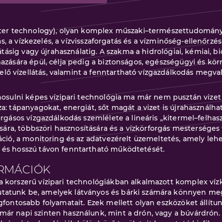
ater technology), olyan komplex műszaki–természettudományos
tás, a vízkezelés, a vízvisszaforgatás és a vízminőség-ellenőrzé
sátásig vagy újrahasználatig. A szakma a hidrológiai, kémiai, b
mazására épül, célja pedig a biztonságos, egészségügyi és kö
 vízellátás, valamint a fenntartható vízgazdálkodás megvalós
nosulni képes vízipari technológia ma már nem pusztán vizet ke
a: tápanyagokat, energiát, sőt magát a vizet is újrahasználha
orgásos vízgazdálkodás szemlélete a lineáris „kitermel–felha
tására, többszöri hasznosítására és a vízkörforgás mestersége
áció, a monitoring és az adatvezérelt üzemeltetés, amely leh
 és hosszú távon fenntartható működtetését.
RMÁCIÓK
 korszerű vízipari technológiákban alkalmazott komplex víz
tatunk be, amelyek látványos és bárki számára könnyen m
gfontosabb folyamatait. Ezek mellett olyan eszközöket állítu
ár napi szinten használunk, mint a drón, vagy a búvárdrón.