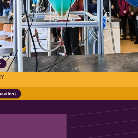
RY
pavilon
)