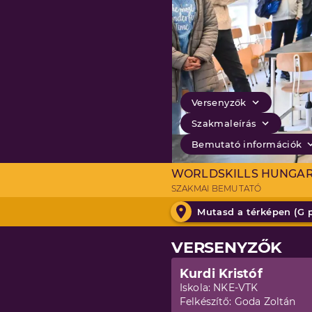
Versenyzők
Szakmaleírás
Bemutató információk
WORLDSKILLS HUNGA
SZAKMAI BEMUTATÓ
Mutasd a térképen (
G 
VERSENYZŐK
Kurdi Kristóf
Iskola:
NKE-VTK
Felkészítő:
Goda Zoltán