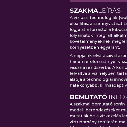
SZAKMA
LEÍRÁS
A vízipari technológiák (w
előállítás, a szennyvíztisztí
fogja át a forrástól a kiboc
folyamatok integrált alkal
követelményeknek megfelelő
környezetben egyaránt.
A napjaink elvárásaival azo
hanem erőforrást nyer vissz
vissza a rendszerbe. A körf
felváltva a víz helyben tar
alapja a technológiai innov
hatékonyabb, klímaadaptív
BEMUTATÓ
INFO
A szakmai bemutató során a
modell berendezéseket mu
mutatják be a vízkezelés le
víztudomány területén ma m