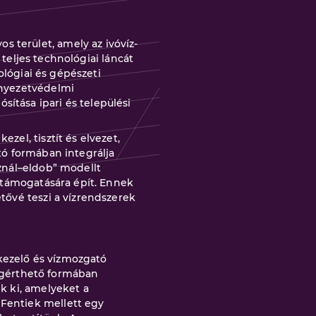
 terület, amely az ivóvíz-
s teljes technológiai láncát
iológiai és gépészeti
rnyezetvédelmi
ítása ipari és települési
zel, tisztít és elvezet,
tó formában integrálja
sznál–eldob” modellt
s támogatására épít. Ennek
etővé teszi a vízrendszerek
kezelő és vízmozgató
egérthető formában
nk ki, amelyeket a
 Fentiek mellett egy