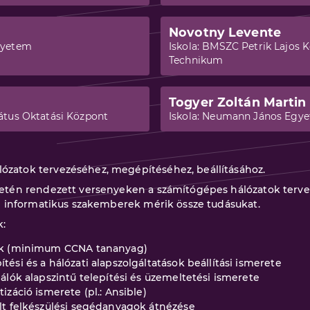
Novotny Levente
gyetem
Iskola:
BMSZC Petrik Lajos Ké
Technikum
Togyer Zoltán Martin
átus Oktatási Központ
Iskola:
Neumann János Egy
ózatok tervezéséhez, megépítéséhez, beállításához.
rületén rendezett versenyeken a számítógépes hálózatok te
tal informatikus szakemberek mérik össze tudásukat.
k:
tek (minimum CCNA tananyag)
ési és a hálózati alapszolgáltatások beállítási ismerete
álók alapszintű telepítési és üzemeltetési ismerete
izáció ismerete (pl.: Ansible)
lt felkészülési segédanyagok átnézése