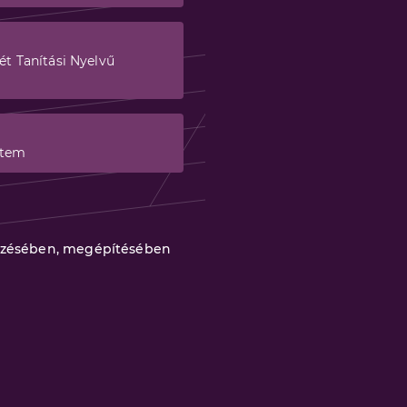
t Tanítási Nyelvű
etem
rvezésében, megépítésében