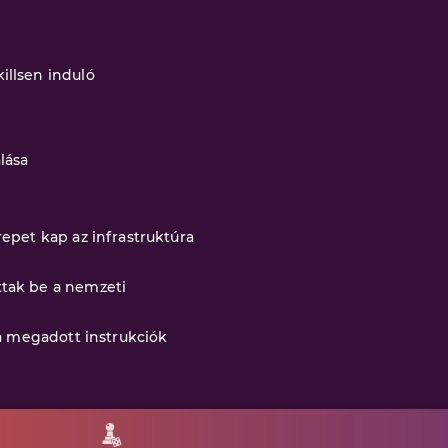
illsen induló
lása
epet kap az infrastruktúra
ttak be a nemzeti
 a megadott instrukciók