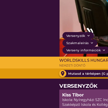
Versenyzők
Szakmaleírás
Verseny információk
WORLDSKILLS HUNGA
NEMZETI DÖNTŐ
Mutasd a térképen (
G 
VERSENYZŐK
Kiss Tibor
Iskola:
Nyíregyházi SZC In
Szakképző Iskola és Kollé