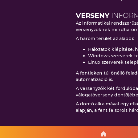
VERSENY
INFOR
Az informatikai rendszerüz
versenyzőknek mindhárom t
A három terület az alábbi:
Hálózatok kiépítése, h
Windows szerverek te
Linux szerverek telep
A fentieken túl önálló fela
automatizáció is.
A versenyzők két fordulóba
válogatóverseny döntőjébe
A döntő alkalmával egy elké
alapján, a fent felsorolt há