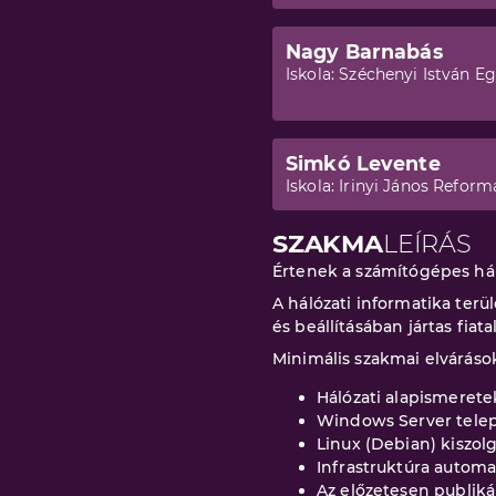
Nagy Barnabás
Iskola:
Széchenyi István E
Simkó Levente
Iskola:
Irinyi János Reform
SZAKMA
LEÍRÁS
Értenek a számítógépes hál
A hálózati informatika te
és beállításában jártas fia
Minimális szakmai elváráso
Hálózati alapismere
Windows Server telepít
Linux (Debian) kiszolg
Infrastruktúra automat
Az előzetesen publiká