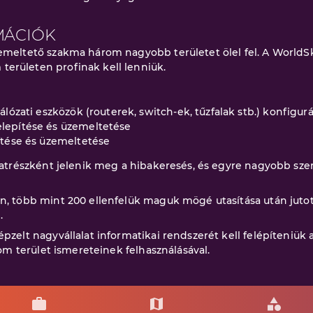
MÁCIÓK
emeltető szakma három nagyobb területet ölel fel. A WorldSk
erületen profinak kell lenniük.
álózati eszközök (routerek, switch-ek, tűzfalak stb.) konfigurá
lepítése és üzemeltetése
ítése és üzemeltetése
datrészként jelenik meg a hibakeresés, és egyre nagyobb szer
n, több mint 200 ellenfelük maguk mögé utasítása után juto
.
pzelt nagyvállalat informatikai rendszerét kell felépíteniük
rom terület ismereteinek felhasználásával.