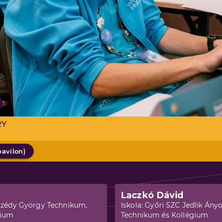
RY
pavilon
)
Laczkó Dávid
czédy György Technikum,
Iskola:
Győri SZC Jedlik Ányo
gium
Technikum és Kollégium